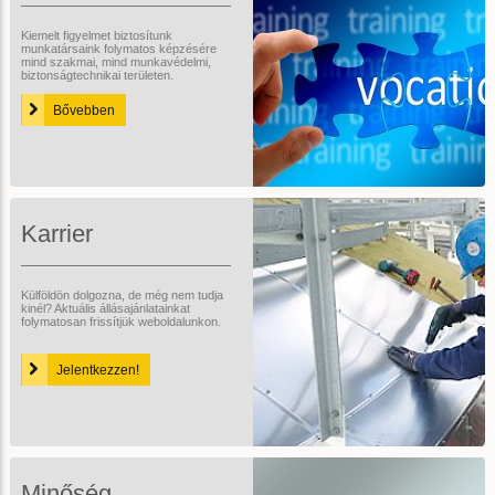
Kiemelt figyelmet biztosítunk
munkatársaink folymatos képzésére
mind szakmai, mind munkavédelmi,
biztonságtechnikai területen.
Bővebben
Karrier
Külföldön dolgozna, de még nem tudja
kinél? Aktuális állásajánlatainkat
folymatosan frissítjük weboldalunkon.
Jelentkezzen!
Minőség