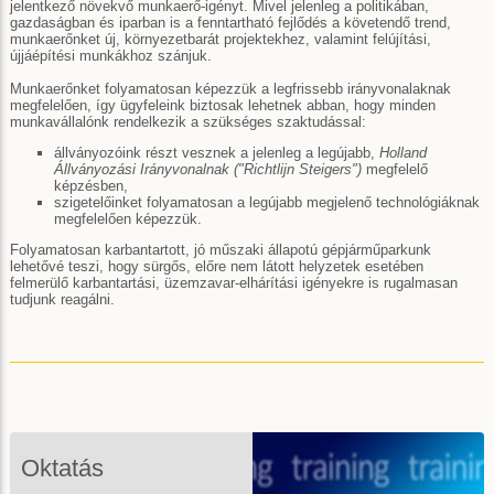
jelentkező növekvő munkaerő-igényt. Mivel jelenleg a politikában,
gazdaságban és iparban is a fenntartható fejlődés a követendő trend,
munkaerőnket új, környezetbarát projektekhez, valamint felújítási,
újjáépítési munkákhoz szánjuk.
Munkaerőnket folyamatosan képezzük a legfrissebb irányvonalaknak
megfelelően, így ügyfeleink biztosak lehetnek abban, hogy minden
munkavállalónk rendelkezik a szükséges szaktudással:
állványozóink részt vesznek a jelenleg a legújabb,
Holland
Állványozási Irányvonalnak ("Richtlijn Steigers")
megfelelő
képzésben,
szigetelőinket folyamatosan a legújabb megjelenő technológiáknak
megfelelően képezzük.
Folyamatosan karbantartott, jó műszaki állapotú gépjárműparkunk
lehetővé teszi, hogy sürgős, előre nem látott helyzetek esetében
felmerülő karbantartási, üzemzavar-elhárítási igényekre is rugalmasan
tudjunk reagálni.
Oktatás