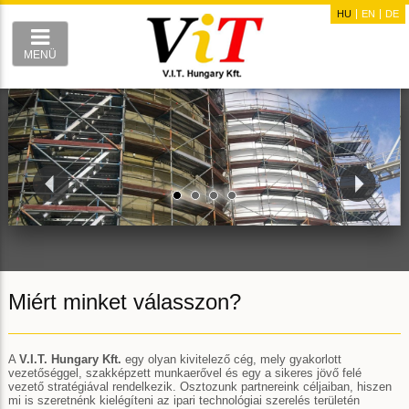
HU
EN
DE
MENÜ
Miért minket válasszon?
A
V.I.T. Hungary Kft.
egy olyan kivitelező cég, mely gyakorlott
vezetőséggel, szakképzett munkaerővel és egy a sikeres jövő felé
vezető stratégiával rendelkezik. Osztozunk partnereink céljaiban, hiszen
mi is szeretnénk kielégíteni az ipari technológiai szerelés területén