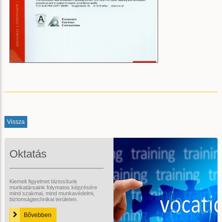
Vissza
Oktatás
Kiemelt figyelmet biztosítunk
munkatársaink folymatos képzésére
mind szakmai, mind munkavédelmi,
biztonságtechnikai területen.
Bővebben